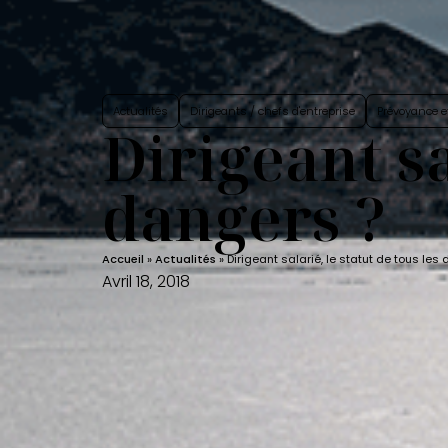
Actualités
Dirigeants / chefs d'entreprise
Prévoyance et
Dirigeant sa
dangers ?
Accueil
»
Actualités
»
Dirigeant salarié, le statut de tous les
Avril 18, 2018