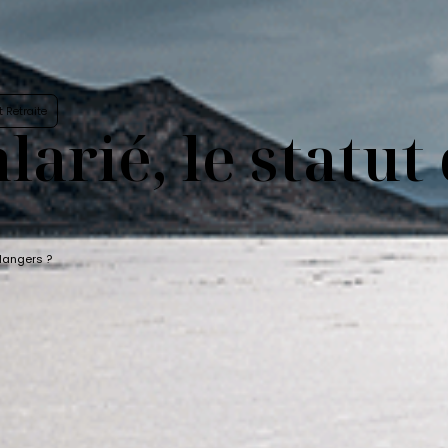
 Retraite
larié, le statut
 dangers ?