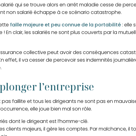
 salarié qui se trouve alors en arrêt maladie cesse de perc
igeant non salarié échappe à ce scénario catastrophe.
cette
faille majeure et peu connue de la portabilité
: elle 
re ! En clair, les salariés ne sont plus couverts par la mutu
ssurance collective peut avoir des conséquences catastrop
n effet,
il va cesser de percevoir ses indemnités journalièr
.
plonger l’entreprise
pas faillite et tous les dirigeants ne sont pas en mauvais
l’occurrence, elle joue bien mal son rôle.
iés dont le dirigeant est l’homme-clé.
uit les clients majeurs, il gère les comptes. Par malchance, 