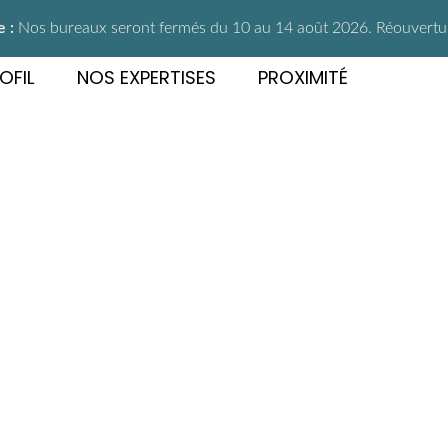
 :
Nos bureaux seront fermés du 10 au 14 août 2026. Réouverture
OFIL
NOS EXPERTISES
PROXIMITÉ