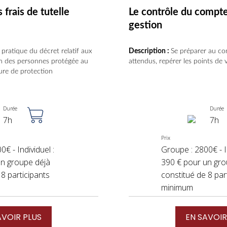
 frais de tutelle
Le contrôle du compt
gestion
 pratique du décret relatif aux
Description :
Se préparer au con
on des personnes protégée au
attendus, repérer les points de v
ure de protection
Durée
Durée
7h
7h
Prix
€ - Individuel :
Groupe : 2800€ - In
un groupe déjà
390 € pour un gro
 8 participants
constitué de 8 par
minimum
AVOIR PLUS
EN SAVOIR