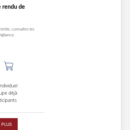
e rendu de
trôle, connaître les
igilance.
dividuel :
upe déjà
ticipants
 PLUS