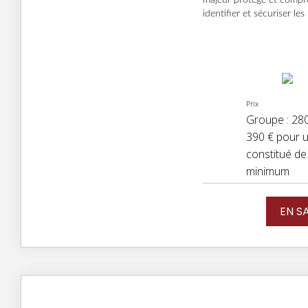
majeur protégé et compre
identifier et sécuriser le
Prix
Groupe : 2800
390 € pour 
constitué de
minimum
EN S