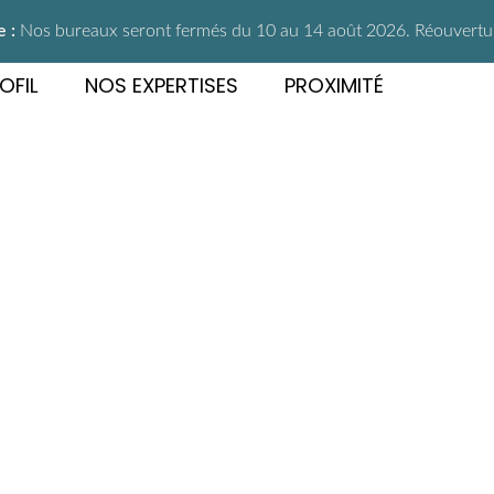
 :
Nos bureaux seront fermés du 10 au 14 août 2026. Réouverture
OFIL
NOS EXPERTISES
PROXIMITÉ