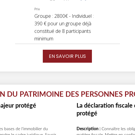
Prix
Groupe : 2800€ - Individuel :
390 € pour un groupe déjà
constitué de 8 participants
minimum
EN SAVOIR PLUS
ON DU PATRIMOINE DES PERSONNES PR
majeur protégé
La déclaration fiscale
protégé
es bases de l'immobilier du
Description :
Connaître les obl