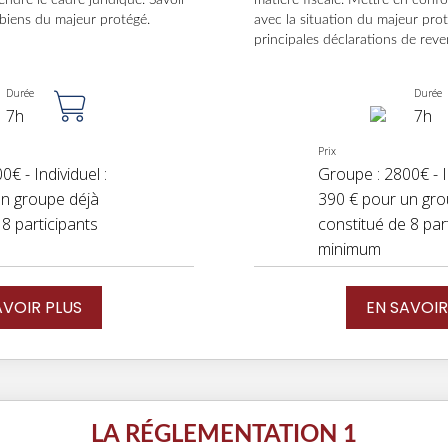
ndre le cadre juridique. Savoir
matière fiscale. Mettre en confo
s biens du majeur protégé.
avec la situation du majeur proté
principales déclarations de reve
Durée
Durée
7h
7h
Prix
€ - Individuel :
Groupe : 2800€ - In
un groupe déjà
390 € pour un gro
 8 participants
constitué de 8 par
minimum
AVOIR PLUS
EN SAVOIR
LA RÉGLEMENTATION 1