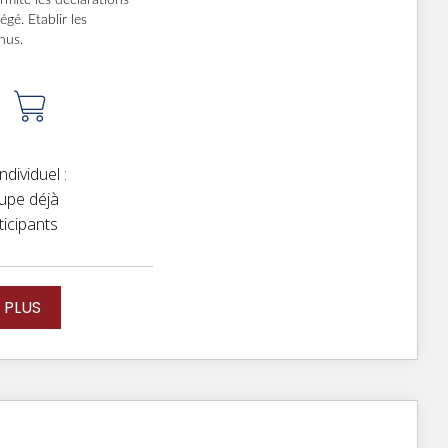
rmité les déclarations
gé. Etablir les
nus.
dividuel :
upe déjà
ticipants
 PLUS