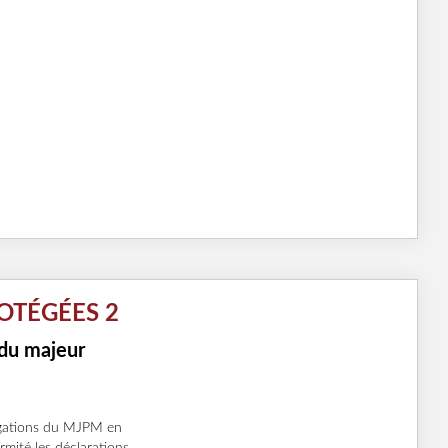
OTÉGÉES 2
 du majeur
igations du MJPM en