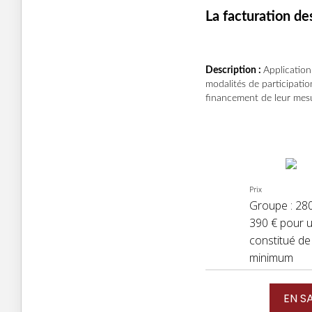
La facturation des
Description :
Application
modalités de participati
financement de leur mes
Prix
Groupe : 2800
390 € pour 
constitué de
minimum
EN S