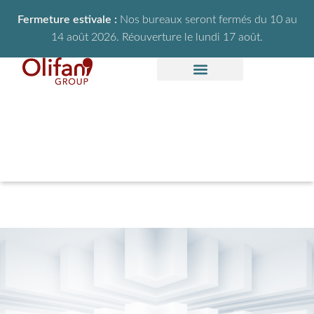
Fermeture estivale :
Nos bureaux seront fermés du 10 au
14 août 2026. Réouverture le lundi 17 août.