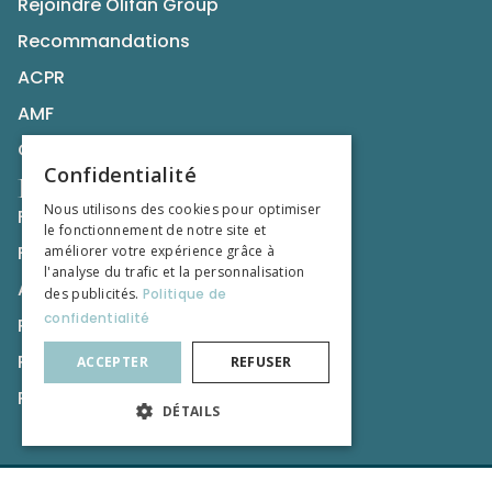
Rejoindre Olifan Group
Recommandations
ACPR
AMF
CNCGP
Confidentialité
Nos publications
Nous utilisons des cookies pour optimiser
Formation Professionnel de la Tutelle
le fonctionnement de notre site et
Formation du Droit et du Chiffre
améliorer votre expérience grâce à
l'analyse du trafic et la personnalisation
Actualités
des publicités.
Politique de
confidentialité
Ressources
Regards d’experts
ACCEPTER
REFUSER
Relation de presse
DÉTAILS