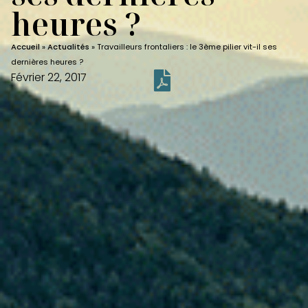
heures ?
Accueil
»
Actualités
»
Travailleurs frontaliers : le 3ème pilier vit-il ses
dernières heures ?
Février 22, 2017