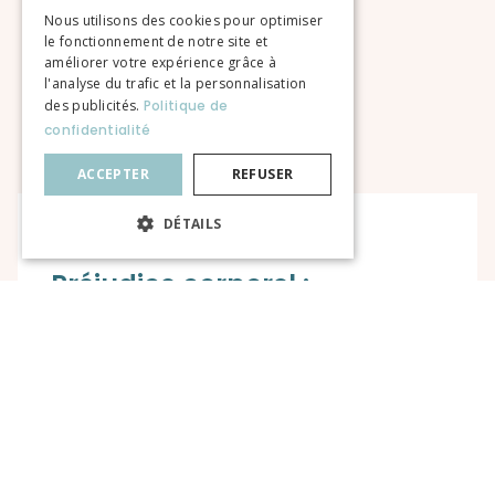
Articles qui
Nous utilisons des cookies pour optimiser
le fonctionnement de notre site et
pourraient
améliorer votre expérience grâce à
l'analyse du trafic et la personnalisation
vous intéresser :
des publicités.
Politique de
confidentialité
ACCEPTER
REFUSER
DÉTAILS
Préjudice corporel :
comment transformer son
indemnisation en levier de
vie durable
Temps de lecture : 5 min — À destination des
victimes d’accidents graves, de leurs proches
et des avocats spécialisés en préjudice