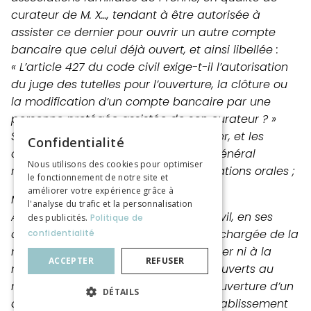
curateur de M. X…, tendant à être autorisée à
assister ce dernier pour ouvrir un autre compte
bancaire que celui déjà ouvert, et ainsi libellée :
« L’article 427 du code civil exige-t-il l’autorisation
du juge des tutelles pour l’ouverture, la clôture ou
la modification d’un compte bancaire par une
personne protégée assistée de son curateur ? »
Sur le rapport de M. Vigneau, conseiller, et les
Confidentialité
conclusions de Mme Marilly, avocat général
Nous utilisons des cookies pour optimiser
référendaires, entendu en ses observations orales ;
le fonctionnement de notre site et
améliorer votre expérience grâce à
MOTIFS :
l'analyse du trafic et la personnalisation
Aux termes de l’article 427 du code civil, en ses
des publicités.
Politique de
deux premiers alinéas, « La personne chargée de la
confidentialité
mesure de protection ne peut procéder ni à la
ACCEPTER
REFUSER
modification des comptes ou livrets ouverts au
nom de la personne protégée, ni à l’ouverture d’un
DÉTAILS
autre compte ou livret auprès d’un établissement