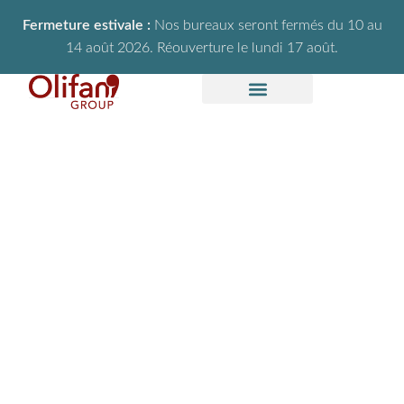
Fermeture estivale :
Nos bureaux seront fermés du 10 au
14 août 2026. Réouverture le lundi 17 août.