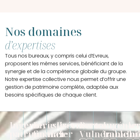
Nos domaines
d’expertises
Tous nos bureaux, y compris celui d’Evreux,
proposent les mêmes services, bénéficiant de la
synergie et de la compétence globale du groupe.
Notre expertise collective nous permet d’offrir une
gestion de patrimoine complète, adaptée aux
besoins spécifiques de chaque client.
Ingénierie
Investissement
Prévoyance
Personne
Ingénier
Ac
patrimoniale
financier
et
Vulnérable
Immobil
Int