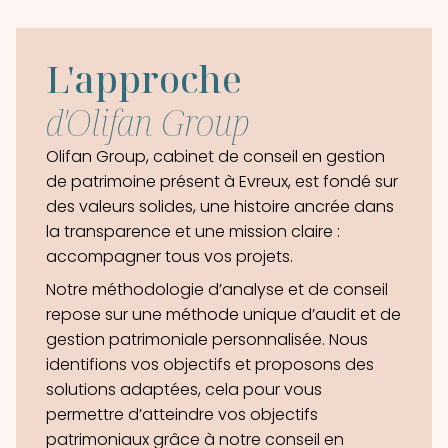
C’est une structure que je recommande pour
ceux qui cherchent à investir en étant bien
encadrés. Didier Q
L'approche
d'Olifan Group
Olifan Group, cabinet de conseil en gestion
de patrimoine présent à Evreux, est fondé sur
des valeurs solides, une histoire ancrée dans
la transparence et une mission claire :
accompagner tous vos projets.
Notre méthodologie d’analyse et de conseil
repose sur une méthode unique d’audit et de
gestion patrimoniale personnalisée. Nous
identifions vos objectifs et proposons des
solutions adaptées, cela pour vous
permettre d’atteindre vos objectifs
patrimoniaux grâce à notre conseil en