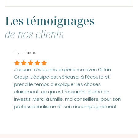
Les témoignages
de nos clients
il y a 4 mois
J’ai une très bonne expérience avec Olifan
Group. L’équipe est sérieuse, à l’écoute et
prend le temps d’expliquer les choses
clairement, ce qui est rassurant quand on
investit. Merci à Émilie, ma conseillère, pour son
professionnalisme et son accompagnement
tout au long de mes projets.
Je me suis senti accompagné du début à la fin,
avec des conseils adaptés à ma situation, sans
pression. On sent qu’il y a un vrai suivi derrière.