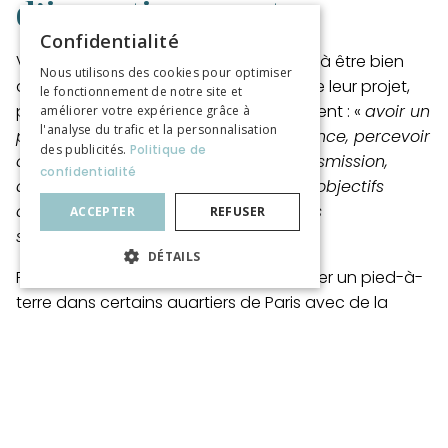
d’investissement
Confidentialité
Voilà pourquoi les expatriés ont intérêt à être bien
Nous utilisons des cookies pour optimiser
accompagnés. Y compris au départ de leur projet,
le fonctionnement de notre site et
pour clarifier leur objectif d’investissement : «
avoir un
améliorer votre expérience grâce à
l'analyse du trafic et la personnalisation
point de chute pour ses visites en France, percevoir
des publicités.
Politique de
des revenus locatifs, préparer sa transmission,
confidentialité
anticiper son retour définitif sont des objectifs
différents qui appellent des stratégies
ACCEPTER
REFUSER
spécifiques »
, explique Émilie Bougenot.
DÉTAILS
Par exemple, inutile de vouloir rentabiliser un pied-à-
terre dans certains quartiers de Paris avec de la
location meublée saisonnière de type Airbnb : la
complexité des démarches administratives a pour
objectif affiché de décourager les propriétaires.
Financement : les banques