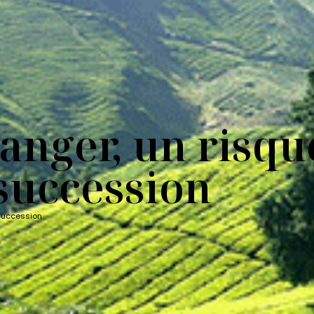
ranger, un risqu
 succession
re succession