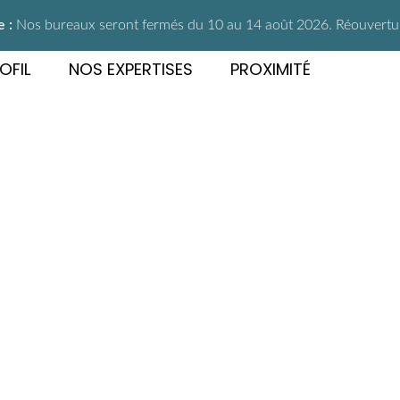
 :
Nos bureaux seront fermés du 10 au 14 août 2026. Réouverture
OFIL
NOS EXPERTISES
PROXIMITÉ