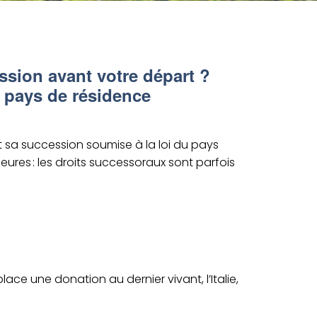
ssion avant
votre départ
?
e pays de résidence
t sa succession soumise à la loi
du
pays
eures :
les droits successoraux sont parfois
place u
ne donation au dernier vivant,
l’Italie,