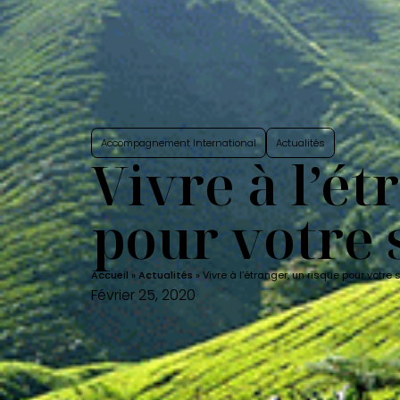
Accompagnement International
Actualités
Vivre à l’ét
pour votre
Accueil
»
Actualités
»
Vivre à l’étranger, un risque pour vot
Février 25, 2020