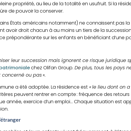
pleine propriété,
au lieu de la totalité en usufruit.
Si
l
a résid
 sûre de pouvoir la conserver
.
tains États américains notamment)
ne conna
i
ssen
t pas la
ent
avoir droit chacun à au moins un tiers de la succession
ce prépondé
rante sur les enfants en bénéficiant d’une
pa
iser leur succession
mais
ignorent
ce
risque juridique
s
 patrimoniale
chez
Olifan
Group
.
De plus,
tous les pays
n
st concerné ou pas ».
mmune a été adoptée. L
a résidence est
« le lieu dont on a
itères
peuvent
rentrer en compte :
fréquence des r
etours 
que année
, exercice d’un emplo
i…
Chaque situation
est
app
sion.
’étranger