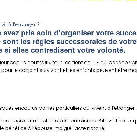
t à l’étranger ?
 avez
pris soin d’organiser
votre succe
e sont
les règles successorales de votr
si elles contredisent votre volonté.
eur depuis août 2015, tout
résident
de l’UE qui décède voi
our le conjoint survivant et les en
fants peuvent être maj
isques encourus par les particuliers qui vivent à l’étranger.
Rome depuis un an obéira à la loi italienne.
S’il
avait mis en 
 le bénéfice à l’épouse, m
algré l’acte notarié
.