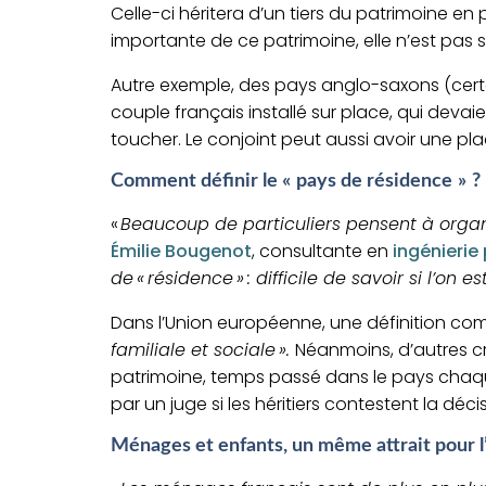
Celle-ci héritera d’un tiers du patrimoine en 
importante de ce patrimoine
,
elle n’est pas
Autre exemple, d
es pays anglo-saxons
(cer
couple français installé sur place
, qui
devai
toucher.
L
e conjoint peut
aussi avoir
une pla
Comment définir le « pays de résidence » ?
«
B
e
aucoup de particuliers
pensent à organ
Émilie
Bougenot
, consultante en
ingénierie
de
«
résidence
»
:
difficile
de
savoir si l’on e
Dans l’Union européenne, une définition co
familiale et sociale ».
Néanmoins, d’autres
cr
patrimoine,
temps passé dans le pays cha
par un juge si les héritiers contestent la déci
Ménages et enfants, un même attrait pour l