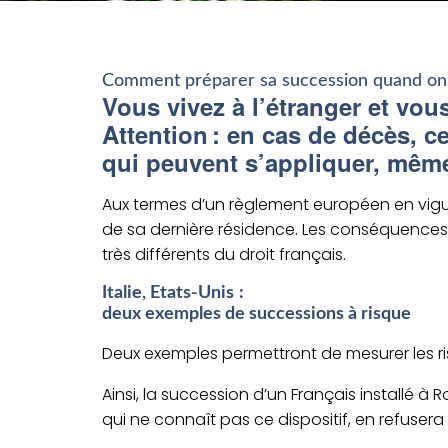
Comment préparer sa succession quand on vi
Vous vivez à l’étranger
et
vous
Atten
tion : en cas de décès, c
qui
peuvent s’appliquer, même 
Aux termes d’un règlement européen en vigu
de
sa dernière
résidence.
Les conséquences p
très différents du droit français.
Italie,
Etats-Unis
:
deux
exemples de
successions
à risque
Deux
exemples permett
ro
nt de mesurer les r
Ainsi, la succession d’un Français installé à 
qui ne connaît pas ce dispositif, en refusera