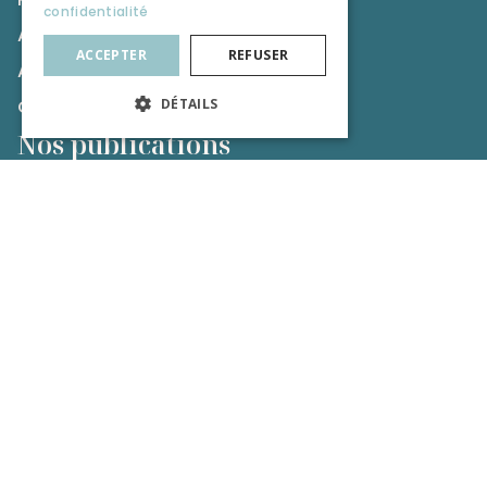
confidentialité
ACPR
ACCEPTER
REFUSER
AMF
DÉTAILS
CNCGP
Nos publications
Formation Professionnel de la Tutelle
Formation du Droit et du Chiffre
Actualités
Ressources
Regards d’experts
Relation de presse
© 2014-2025 – Tous droits réservés |
Mentions
légales
|
Politique de confidentialité
|
Plan du site