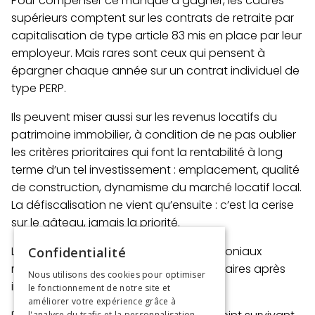
Pour compenser ce manque à gagner, les cadres
supérieurs comptent sur les contrats de retraite par
capitalisation de type article 83 mis en place par leur
employeur. Mais rares sont ceux qui pensent à
épargner chaque année sur un contrat individuel de
type PERP.
Ils peuvent miser aussi sur les revenus locatifs du
patrimoine immobilier,
à condition de ne pas oublier
les critères prioritaires qui font la rentabilité à long
terme d’un tel investissement
: emplacement, qualité
de construction, dynamisme du marché locatif local.
La défiscalisation ne vient qu’ensuite : c’est la cerise
sur le gâteau, jamais la priorité.
Là encore, la majorité des bilans patrimoniaux
Confidentialité
montrent que
les revenus complémentaires après
Nous utilisons des cookies pour optimiser
impôts
sont un peu “courts”.
le fonctionnement de notre site et
améliorer votre expérience grâce à
l'analyse du trafic et la personnalisation