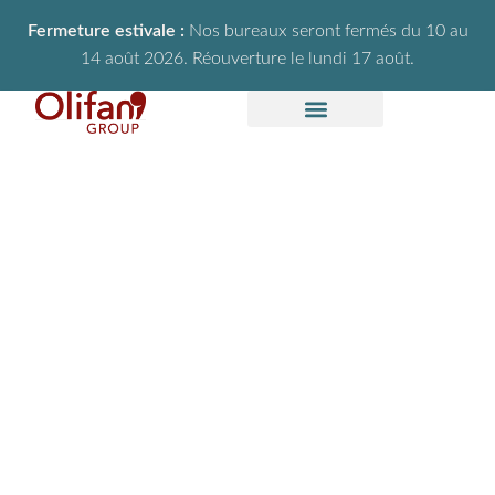
Fermeture estivale :
Nos bureaux seront fermés du 10 au
14 août 2026. Réouverture le lundi 17 août.