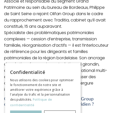
Associé et responsable du segment Grand
Patrimoine au sein du bureau de Bordeaux, Philippe
de Saint Seine a rejoint Olifan Group dans le cadre
du rapprochement avec Traditia, cabinet qu’il avait
constitué, 15 ans auparavant.
Spécialiste des problématiques patrimoniales
complexes — cession d’entreprise, transmission
familiale, réorganisation d’actifs — il est l’interlocuteur
de référence pour les dirigeants et familles
patrimoniales de la région bordelaise. Son ancrage
dans le tissu économique et relationnel girondin,
combiné aux ressources d’un groupe national multi-
Confidentialité
expertise, lui permet aujourd’hui d’adresser des
Nous utilisons des cookies pour optimiser
dossiers d’une complexité et d’une envergure
le fonctionnement de notre site et
inédites.
améliorer votre expérience grâce à
l'analyse du trafic et la personnalisation
Qu’est-ce que l’appartenance à Olifan Group
des publicités.
Politique de
change concrètement dans votre quotidien ?
confidentialité