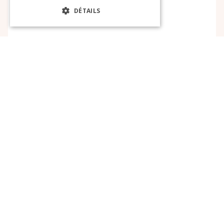
DÉTAILS
EN SAVOIR PLUS
1
…
14
15
16
Liens utiles
Espace Client
Espace Nouveau Client