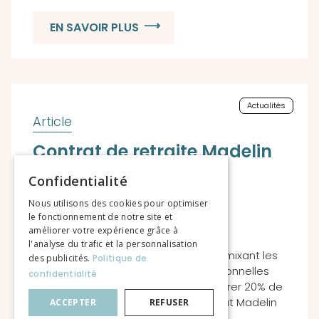
EN SAVOIR PLUS
Actualités
Contrat de retraite Madelin
ou « Art 83 » : sortir en
Confidentialité
capital, c’est possible
Nous utilisons des cookies pour optimiser
le fonctionnement de notre site et
améliorer votre expérience grâce à
l'analyse du trafic et la personnalisation
Peu de professionnels le savent : en mixant les
des publicités.
Politique de
enveloppes professionnelles et personnelles
confidentialité
retraite Madelin, vous pouvez récupérer 20% de
l’épargne constituée sur votre contrat Madelin
ACCEPTER
REFUSER
ou