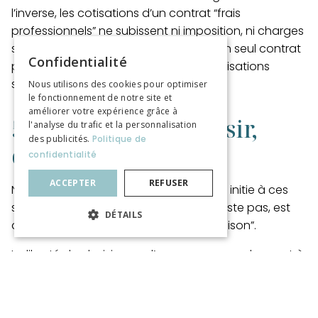
l’inverse,
les cotisations d’un contrat “frais
professionnels” ne subissent ni imposition, ni charges
sociales.
Alors que si vous souscrivez un seul contrat
Confidentialité
pour les deux garanties, toutes vos cotisations
seront soumises aux charges sociales.
Nous utilisons des cookies pour optimiser
le fonctionnement de notre site et
améliorer votre expérience grâce à
5. La liberté de choisir,
l'analyse du trafic et la personnalisation
des publicités.
Politique de
c’est le courtier
confidentialité
ACCEPTER
REFUSER
N’attendez pas d’un assureur qu’il vous initie à ces
subtilités : son objectif, et je ne le conteste pas, est
DÉTAILS
de vous faire souscrire son produit “maison”.
La liberté de choisir, vous l’aurez en vous adressant à
un courtier. Il connaît les différents contrats du
marché, leurs spécificités, leurs atouts et leurs points
faibles. Il peut vous aider à déterminer la