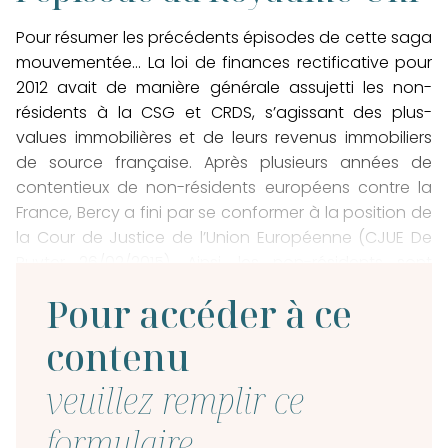
Pour résumer les précédents épisodes de cette saga
mouvementée… La loi de finances rectificative pour
2012 avait de manière générale assujetti les non-
résidents à la CSG et CRDS, s’agissant des plus-
values immobilières et de leurs revenus immobiliers
de source française. Après plusieurs années de
contentieux de non-résidents européens contre la
France, Bercy a fini par se conformer à la position de
la Cour de Justice de l’Union Européenne (CJUE De
Ruyter 26/02/2015). Ainsi, les non-résidents sont
exonérés de
CSG et de CRDS
sur les
revenus
Pour accéder à ce
immobiliers
et les
plus-values immobilières
à la
double condition :
contenu
d’être affiliés à un
régime obligatoire de sécurité
veuillez remplir ce
sociale
d’un Etat membre de
l’UE, l’EEE ou de la
Suisse
,
formulaire