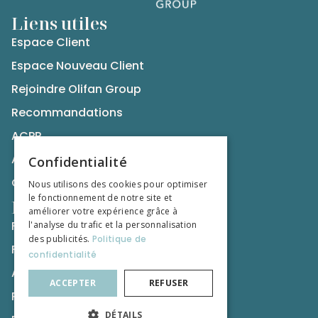
Liens utiles
Espace Client
Espace Nouveau Client
Rejoindre Olifan Group
Recommandations
ACPR
AMF
Confidentialité
CNCGP
Nous utilisons des cookies pour optimiser
le fonctionnement de notre site et
Nos publications
améliorer votre expérience grâce à
Formation Professionnel de la Tutelle
l'analyse du trafic et la personnalisation
des publicités.
Politique de
Formation du Droit et du Chiffre
confidentialité
Actualités
ACCEPTER
REFUSER
Ressources
DÉTAILS