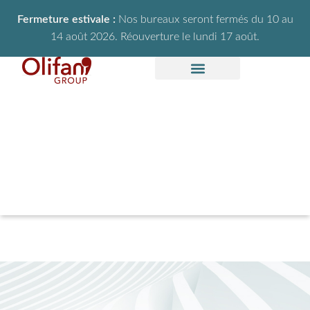
Fermeture estivale :
Nos bureaux seront fermés du 10 au
14 août 2026. Réouverture le lundi 17 août.