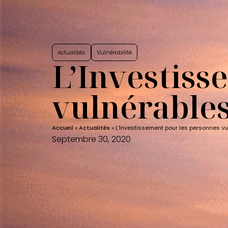
Actualités
Vulnérabilité
L’Investiss
vulnérable
Accueil
»
Actualités
»
L’Investissement pour les personnes v
Septembre 30, 2020