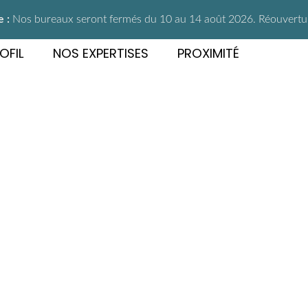
 :
Nos bureaux seront fermés du 10 au 14 août 2026. Réouverture
OFIL
NOS EXPERTISES
PROXIMITÉ