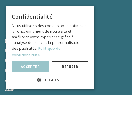
Confidentialité
Nous utilisons des cookies pour optimiser
Liens utiles
le fonctionnement de notre site et
améliorer votre expérience grâce à
Espace Client
l'analyse du trafic et la personnalisation
des publicités.
Politique de
Espace Nouveau Client
confidentialité
Rejoindre Olifan Group
ACCEPTER
REFUSER
Recommandations
ACPR
DÉTAILS
AMF
CNCGP
Nos publications
Formation Professionnel de la Tutelle
Formation du Droit et du Chiffre