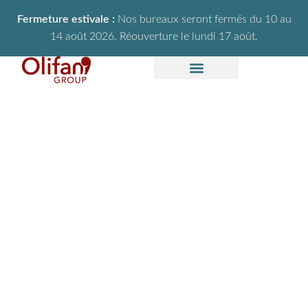
Fermeture estivale :
Nos bureaux seront fermés du 10 au
14 août 2026. Réouverture le lundi 17 août.