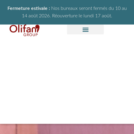
Fermeture estivale :
Nos bureaux seront fermés du 10 au
14 août 2026. Réouverture le lundi 17 août.