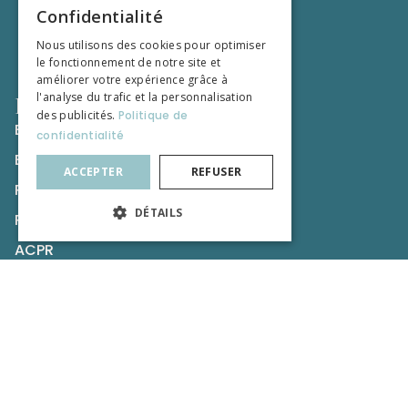
Confidentialité
Nous utilisons des cookies pour optimiser
le fonctionnement de notre site et
améliorer votre expérience grâce à
l'analyse du trafic et la personnalisation
Liens utiles
des publicités.
Politique de
Espace Client
confidentialité
Espace Nouveau Client
ACCEPTER
REFUSER
Rejoindre Olifan Group
DÉTAILS
Recommandations
ACPR
AMF
CNCGP
Nos publications
Formation Professionnel de la Tutelle
Formation du Droit et du Chiffre