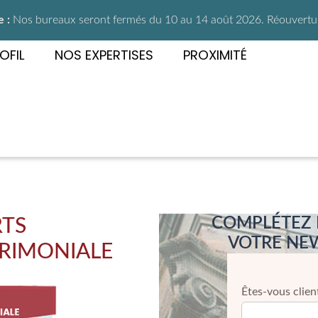
 :
Nos bureaux seront fermés du 10 au 14 août 2026. Réouverture
OFIL
NOS EXPERTISES
PROXIMITÉ
COMPLÉTEZ 
RTS
VOTRE NEW
TRIMONIALE
Êtes-vous clien