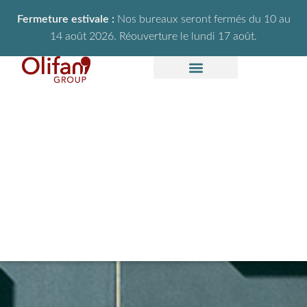
Fermeture estivale :
Nos bureaux seront fermés du 10 au
14 août 2026. Réouverture le lundi 17 août.