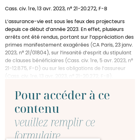
Cass. civ. 1re, 13 avr. 2023, n° 21-20.272, F-B
L’assurance-vie est sous les feux des projecteurs
depuis ce début d’année 2023. En effet, plusieurs
arrêts ont été rendus, portant sur l’appréciation des
primes manifestement exagérées
(
CA Paris, 23 janv.
2023, n° 21/01804), sur l’insanité d’esprit du stipulant
de clauses bénéficiaires (Cass. civ. 1re, 5 avr. 2023, n°
21-12.875, F-D) ou sur les obligations de l’assureur
(Cass. civ. 1re, 13 avr. 2023, n° 21-20.272, F-B).
« Placement préféré des français » et outil
Pour accéder à ce
indispensable de la gestion de patrimoine,
l’assurance-vie n’a donc pas fini de faire parler
contenu
d’elle, notamment du fait des enjeux fiscaux.
veuillez remplir ce
L’assureur a certaines obligations [1] : il doit, en effet,
en cas de décès de l’assuré d’un contrat
formulaire
d’assurance-vie,
rechercher le bénéficiaire
et si