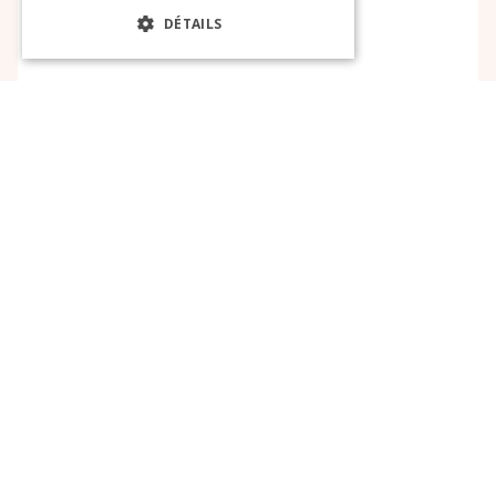
DÉTAILS
EN SAVOIR PLUS
1
…
14
15
16
Liens utiles
Espace Client
Espace Nouveau Client