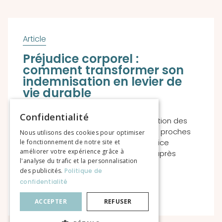
Préjudice corporel :
comment transformer son
indemnisation en levier de
vie durable
Confidentialité
Temps de lecture : 5 min — À destination des
victimes d’accidents graves, de leurs proches
Nous utilisons des cookies pour optimiser
et des avocats spécialisés en préjudice
le fonctionnement de notre site et
améliorer votre expérience grâce à
corporel Obtenir une indemnisation après
l'analyse du trafic et la personnalisation
des publicités.
Politique de
confidentialité
EN SAVOIR PLUS
ACCEPTER
REFUSER