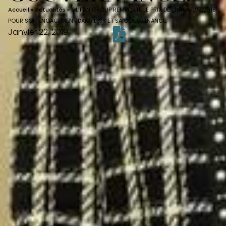
Accueil
»
Actualités
»
OLIFAN GROUP REMPORTE LE PRIX DE L’INITIATIVE 2018
POUR SON ENGAGEMENT DANS L’ISR ET SA GOUVERNANCE.
Janvier 22, 2019