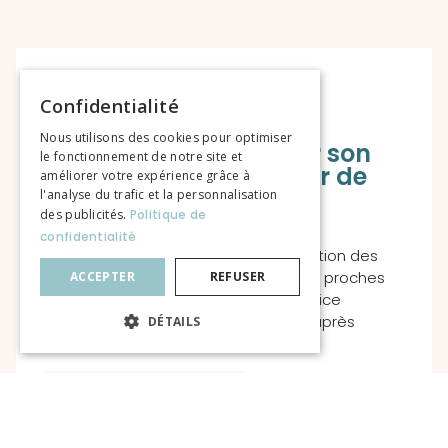
Confidentialité
Préjudice corporel :
Nous utilisons des cookies pour optimiser
comment transformer son
le fonctionnement de notre site et
indemnisation en levier de
améliorer votre expérience grâce à
vie durable
l'analyse du trafic et la personnalisation
des publicités.
Politique de
confidentialité
Temps de lecture : 5 min — À destination des
victimes d’accidents graves, de leurs proches
ACCEPTER
REFUSER
et des avocats spécialisés en préjudice
corporel Obtenir une indemnisation après
DÉTAILS
EN SAVOIR PLUS