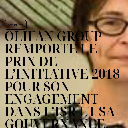
Actualités
OLIFAN GROUP
REMPORTE LE
PRIX DE
L’INITIATIVE 2018
POUR SON
ENGAGEMENT
DANS L’ISR ET SA
GOUVERNANCE.