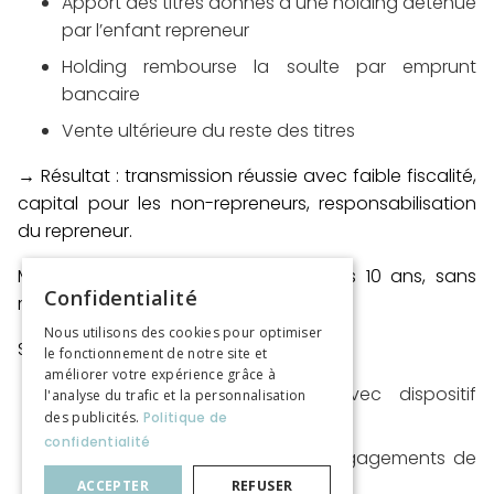
Apport des titres donnés à une holding détenue
par l’enfant repreneur
Holding rembourse la soulte par emprunt
bancaire
Vente ultérieure du reste des titres
→
Résultat :
transmission réussie avec faible fiscalité,
capital pour les non-repreneurs, responsabilisation
du repreneur.
M. Lefèvre
souhaite transmettre dans 10 ans, sans
Confidentialité
repreneur familial.
Nous utilisons des cookies pour optimiser
Solution proposée :
le fonctionnement de notre site et
améliorer votre expérience grâce à
Donation en nue-propriété avec dispositif
l'analyse du trafic et la personnalisation
des publicités.
Politique de
Dutreil
confidentialité
Vente des titres une fois les engagements de
conservation terminés
ACCEPTER
REFUSER