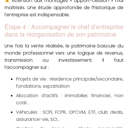
Attention aux
montages « apport-cession »
mal
maîtrisés. Une
étude approfondie
de l’historique de
l’entreprise est indispensable.
Étape 4 : Accompagner le chef d’entreprise
dans la réorganisation de son patrimoine
Une fois la vente réalisée, le patrimoine bascule du
monde professionnel vers une logique de
revenus
,
transmission
ou
investissement
. Il faut
l’accompagner sur :
Projets de vie
: résidence principale/secondaire,
fondations, expatriation
Allocation d’actifs
: immobilier, financier, non
coté…
Véhicules
: SCPI, FCPR, OPCVM, ETF, club deals,
assurance-vie, SCI…