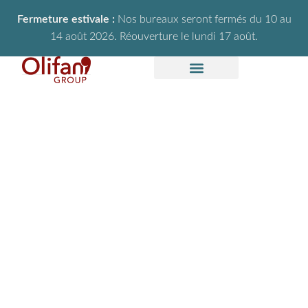
Fermeture estivale :
Nos bureaux seront fermés du 10 au
14 août 2026. Réouverture le lundi 17 août.