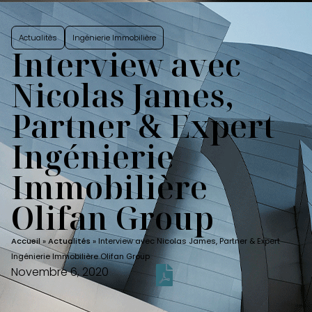
Actualités
Ingénierie Immobilière
Interview avec
Nicolas James,
Partner & Expert
Ingénierie
Immobilière
Olifan Group
Accueil
»
Actualités
»
Interview avec Nicolas James, Partner & Expert
Ingénierie Immobilière Olifan Group
Novembre 6, 2020