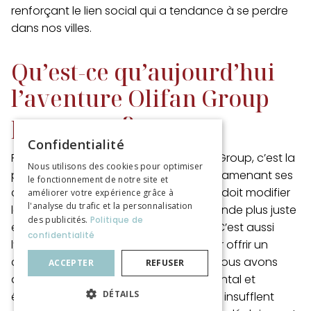
renforçant le lien social qui a tendance à se perdre
dans nos villes.
Qu’est-ce qu’aujourd’hui
l’aventure Olifan Group
pour vous ?
Confidentialité
Participer au développement d’Olifan Group, c’est la
Nous utilisons des cookies pour optimiser
possibilité de
se réaliser pleinement
en amenant ses
le fonctionnement de notre site et
compétences au sein d’un groupe qui doit modifier
améliorer votre expérience grâce à
l'analyse du trafic et la personnalisation
les façons de penser pour créer un monde plus juste
des publicités.
Politique de
en termes de répartition de richesses. C’est aussi
confidentialité
l’occasion d’accueillir des jeunes et leur offrir un
cadre épanouissant pour leur travail. Nous avons
ACCEPTER
REFUSER
donc un impact sociétal, environnemental et
DÉTAILS
économique très fort. Nos partenariats insufflent