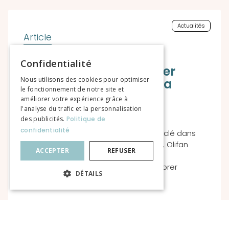
Actualités
Une soirée signature à
Confidentialité
Bordeaux pour marquer
Nous utilisons des cookies pour optimiser
l’intégration de Traditia
le fonctionnement de notre site et
améliorer votre expérience grâce à
l'analyse du trafic et la personnalisation
des publicités.
Politique de
confidentialité
L’intégration de Traditia : un moment clé dans
l’histoire d’Olifan Group Le jeudi 19 juin, Olifan
ACCEPTER
REFUSER
Group organise une grande soirée à
l’Hippodrome de Bordeaux pour célébrer
DÉTAILS