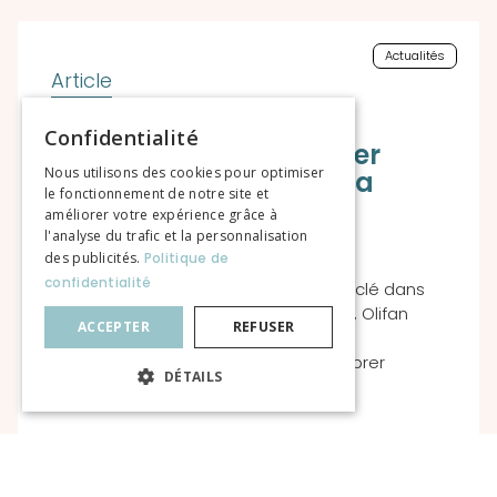
Actualités
Une soirée signature à
Confidentialité
Bordeaux pour marquer
Nous utilisons des cookies pour optimiser
l’intégration de Traditia
le fonctionnement de notre site et
améliorer votre expérience grâce à
l'analyse du trafic et la personnalisation
des publicités.
Politique de
confidentialité
L’intégration de Traditia : un moment clé dans
l’histoire d’Olifan Group Le jeudi 19 juin, Olifan
ACCEPTER
REFUSER
Group organise une grande soirée à
l’Hippodrome de Bordeaux pour célébrer
DÉTAILS